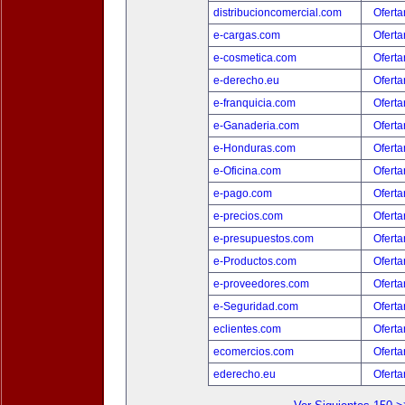
distribucioncomercial.com
Oferta
e-cargas.com
Oferta
e-cosmetica.com
Oferta
e-derecho.eu
Oferta
e-franquicia.com
Oferta
e-Ganaderia.com
Oferta
e-Honduras.com
Oferta
e-Oficina.com
Oferta
e-pago.com
Oferta
e-precios.com
Oferta
e-presupuestos.com
Oferta
e-Productos.com
Oferta
e-proveedores.com
Oferta
e-Seguridad.com
Oferta
eclientes.com
Oferta
ecomercios.com
Oferta
ederecho.eu
Oferta