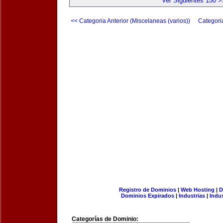
Ver Siguientes 150 >
<< Categoria Anterior (Miscelaneas (varios))
Categori
Registro de Dominios
|
Web Hosting
|
D
Dominios Expirados
|
Industrias
|
Indu
Categorías de Dominio: