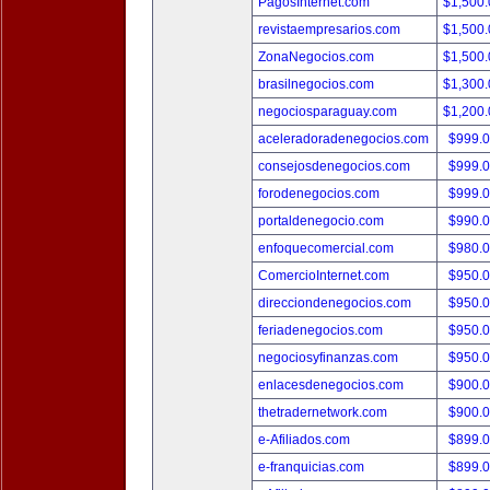
PagosInternet.com
$1,500
revistaempresarios.com
$1,500
ZonaNegocios.com
$1,500
brasilnegocios.com
$1,300
negociosparaguay.com
$1,200
aceleradoradenegocios.com
$999.
consejosdenegocios.com
$999.
forodenegocios.com
$999.
portaldenegocio.com
$990.
enfoquecomercial.com
$980.
ComercioInternet.com
$950.
direcciondenegocios.com
$950.
feriadenegocios.com
$950.
negociosyfinanzas.com
$950.
enlacesdenegocios.com
$900.
thetradernetwork.com
$900.
e-Afiliados.com
$899.
e-franquicias.com
$899.