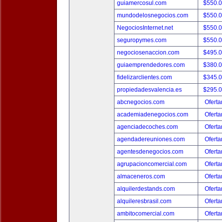
guiamercosul.com
$550.
mundodelosnegocios.com
$550.
NegociosInternet.net
$550.
seguropymes.com
$550.
negociosenaccion.com
$495.
guiaemprendedores.com
$380.
fidelizarclientes.com
$345.
propiedadesvalencia.es
$295.
abcnegocios.com
Oferta
academiadenegocios.com
Oferta
agenciadecoches.com
Oferta
agendadereuniones.com
Oferta
agentesdenegocios.com
Oferta
agrupacioncomercial.com
Oferta
almaceneros.com
Oferta
alquilerdestands.com
Oferta
alquileresbrasil.com
Oferta
ambitocomercial.com
Oferta