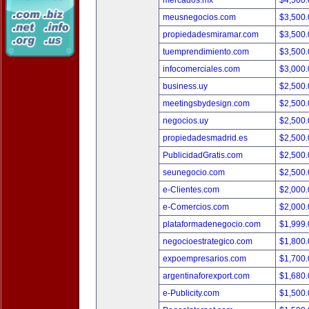
mercados.mx
$4,500
meusnegocios.com
$3,500
propiedadesmiramar.com
$3,500
tuemprendimiento.com
$3,500
infocomerciales.com
$3,000
business.uy
$2,500
meetingsbydesign.com
$2,500
negocios.uy
$2,500
propiedadesmadrid.es
$2,500
PublicidadGratis.com
$2,500
seunegocio.com
$2,500
e-Clientes.com
$2,000
e-Comercios.com
$2,000
plataformadenegocio.com
$1,999
negocioestrategico.com
$1,800
expoempresarios.com
$1,700
argentinaforexport.com
$1,680
e-Publicity.com
$1,500