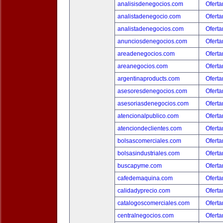
analisisdenegocios.com
Oferta
analistadenegocio.com
Oferta
analistadenegocios.com
Oferta
anunciosdenegocios.com
Oferta
areadenegocios.com
Oferta
areanegocios.com
Oferta
argentinaproducts.com
Oferta
asesoresdenegocios.com
Oferta
asesoriasdenegocios.com
Oferta
atencionalpublico.com
Oferta
atenciondeclientes.com
Oferta
bolsascomerciales.com
Oferta
bolsasindustriales.com
Oferta
buscapyme.com
Oferta
cafedemaquina.com
Oferta
calidadyprecio.com
Oferta
catalogoscomerciales.com
Oferta
centralnegocios.com
Oferta