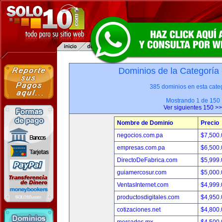
Dominios de la Categoría
385 dominios en esta categ
Mostrando 1 de 150
Ver siguientes 150 >>
Nombre de Dominio
Precio
negocios.com.pa
$7,500
empresas.com.pa
$6,500
DirectoDeFabrica.com
$5,999
guiamercosur.com
$5,000
VentasInternet.com
$4,999
productosdigitales.com
$4,950
cotizaciones.net
$4,800