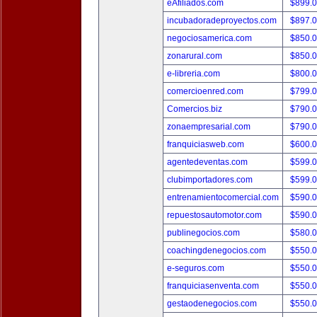
eAfiliados.com
$899.
incubadoradeproyectos.com
$897.
negociosamerica.com
$850.
zonarural.com
$850.
e-libreria.com
$800.
comercioenred.com
$799.
Comercios.biz
$790.
zonaempresarial.com
$790.
franquiciasweb.com
$600.
agentedeventas.com
$599.
clubimportadores.com
$599.
entrenamientocomercial.com
$590.
repuestosautomotor.com
$590.
publinegocios.com
$580.
coachingdenegocios.com
$550.
e-seguros.com
$550.
franquiciasenventa.com
$550.
gestaodenegocios.com
$550.