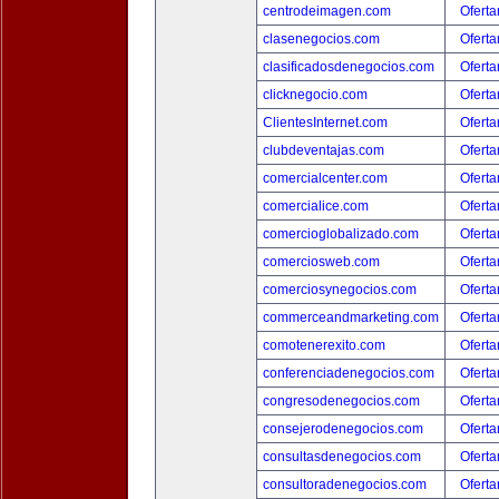
centrodeimagen.com
Oferta
clasenegocios.com
Oferta
clasificadosdenegocios.com
Oferta
clicknegocio.com
Oferta
ClientesInternet.com
Oferta
clubdeventajas.com
Oferta
comercialcenter.com
Oferta
comercialice.com
Oferta
comercioglobalizado.com
Oferta
comerciosweb.com
Oferta
comerciosynegocios.com
Oferta
commerceandmarketing.com
Oferta
comotenerexito.com
Oferta
conferenciadenegocios.com
Oferta
congresodenegocios.com
Oferta
consejerodenegocios.com
Oferta
consultasdenegocios.com
Oferta
consultoradenegocios.com
Oferta