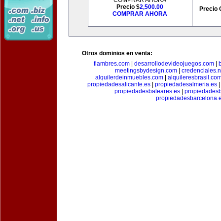
COMPRAR AHORA
Precio $
2,500.00
Precio 
COMPRAR AHORA
Otros dominios en venta:
fiambres.com
|
desarrollodevideojuegos.com
|
meetingsbydesign.com
|
credenciales.n
alquilerdeinmuebles.com
|
alquileresbrasil.co
propiedadesalicante.es
|
propiedadesalmeria.es
propiedadesbaleares.es
|
propiedadesb
propiedadesbarcelona.