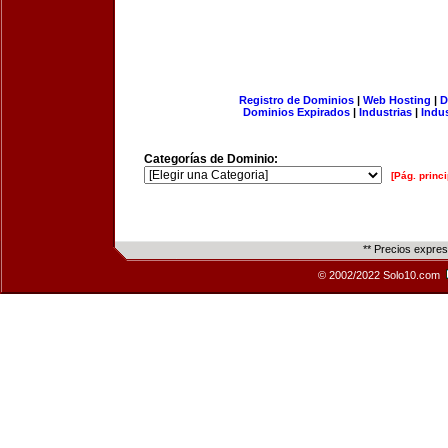
Registro de Dominios
|
Web Hosting
|
D
Dominios Expirados
|
Industrias
|
Indu
Categorías de Dominio:
[Pág. princi
** Precios expre
© 2002/2022 Solo10.com