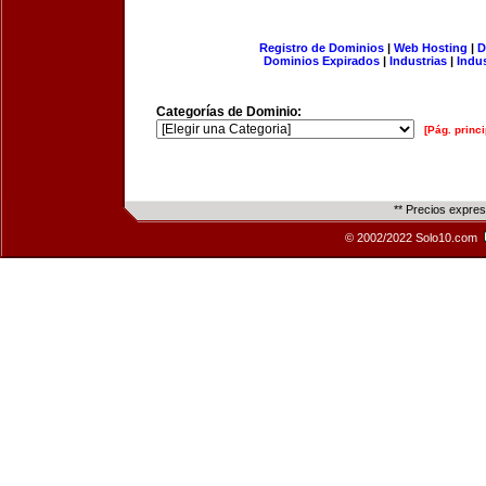
Registro de Dominios
|
Web Hosting
|
D
Dominios Expirados
|
Industrias
|
Indu
Categorías de Dominio:
[Pág. princi
** Precios expre
© 2002/2022 Solo10.com