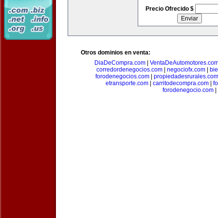
Precio Ofrecido $
Otros dominios en venta:
DiaDeCompra.com
|
VentaDeAutomotores.co
corredordenegocios.com
|
negociofx.com
|
bi
forodenegocios.com
|
propiedadesrurales.co
etransporte.com
|
carritodecompra.com
|
f
forodenegocio.com
|