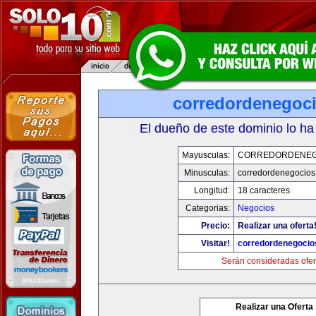
corredordenegoc
El dueño de este dominio lo ha
Mayusculas:
CORREDORDENEG
Minusculas:
corredordenegocio
Longitud:
18 caracteres
Categorias:
Negocios
Precio:
Realizar una oferta
Visitar!
corredordenegoci
Serán consideradas ofer
Realizar una Oferta