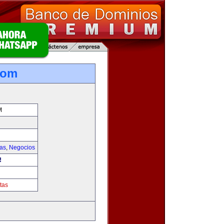
com
M
ias
,
Negocios
!
tas