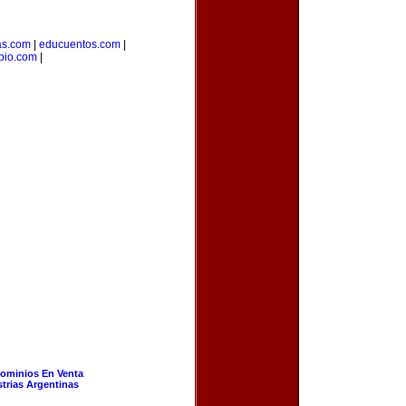
as.com
|
educuentos.com
|
pio.com
|
ominios En Venta
strias Argentinas