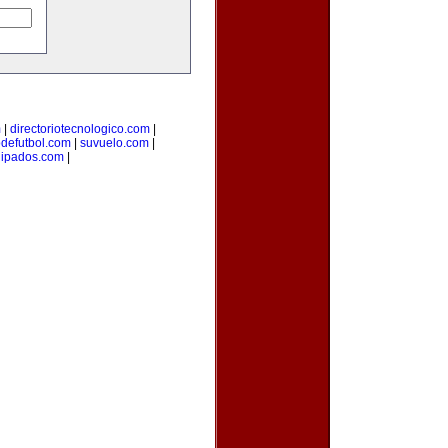
m
|
directoriotecnologico.com
|
odefutbol.com
|
suvuelo.com
|
uipados.com
|