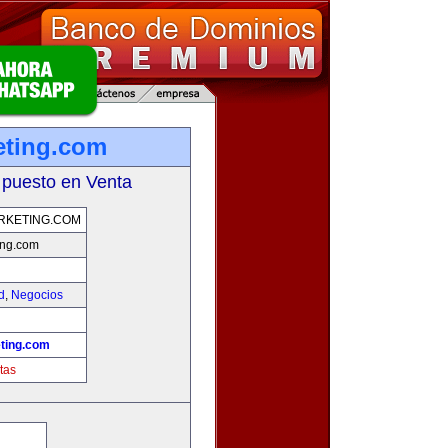
ting.com
 puesto en Venta
KETING.COM
ng.com
d
,
Negocios
ting.com
tas