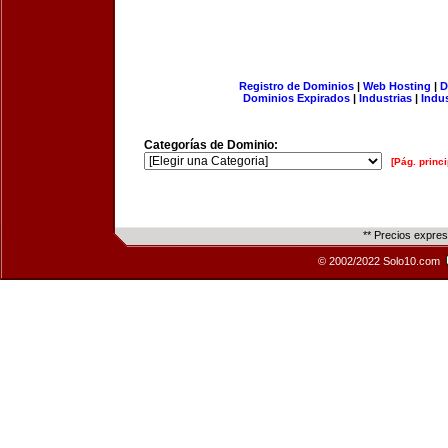
Registro de Dominios
|
Web Hosting
|
D
Dominios Expirados
|
Industrias
|
Indu
Categorías de Dominio:
[Pág. princi
** Precios expre
© 2002/2022 Solo10.com