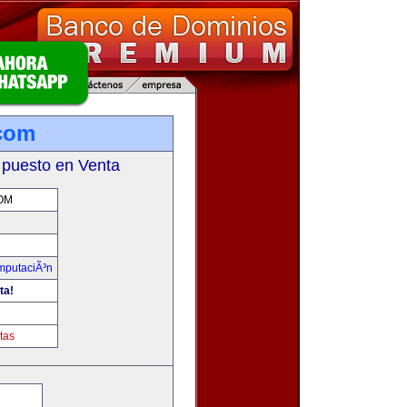
com
 puesto en Venta
OM
omputaciÃ³n
ta!
m
tas