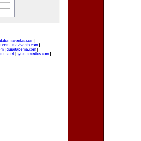
ataformaventas.com
|
s.com
|
moviventa.com
|
com
|
guiaitapema.com
|
ymes.net
|
systemmedics.com
|