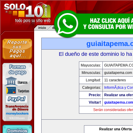
guiaitapema.
El dueño de este dominio lo ha
Mayusculas:
GUIAITAPEMA.C
Minusculas:
guiaitapema.com
Longitud:
11 caracteres
Categorias:
InformÃ¡tica y C
Precio:
Realizar una ofer
Visitar!
guiaitapema.co
Serán consideradas ofer
Realizar una Oferta