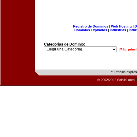
Registro de Dominios
|
Web Hosting
|
D
Dominios Expirados
|
Industrias
|
Indu
Categorías de Dominio:
[Pág. princi
** Precios expre
© 2002/2022 Solo10.com