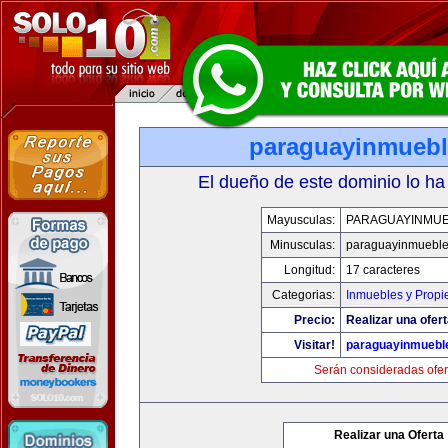
paraguayinmueb
El dueño de este dominio lo ha
Mayusculas:
PARAGUAYINMU
Minusculas:
paraguayinmuebl
Longitud:
17 caracteres
Categorias:
Inmuebles y Prop
Precio:
Realizar una ofert
Visitar!
paraguayinmuebl
Serán consideradas ofer
Realizar una Oferta