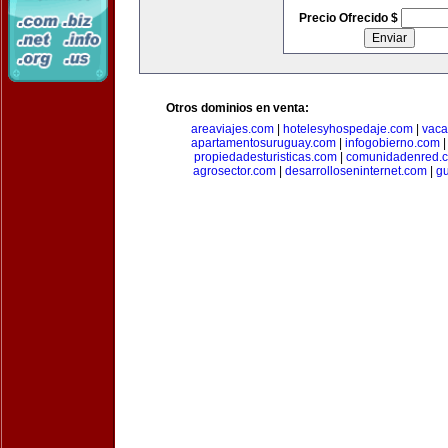
Precio Ofrecido $
Otros dominios en venta:
areaviajes.com
|
hotelesyhospedaje.com
|
vaca
apartamentosuruguay.com
|
infogobierno.com
propiedadesturisticas.com
|
comunidadenred.
agrosector.com
|
desarrolloseninternet.com
|
g