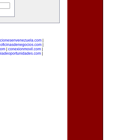
cionesenvenezuela.com
|
|
oficinasdenegocios.com
|
com
|
conexionmovil.com
|
uiadeoportunidades.com
|