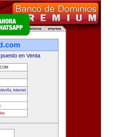
d.com
 puesto en Venta
.COM
efonÃ­a
,
Internet
m
tas