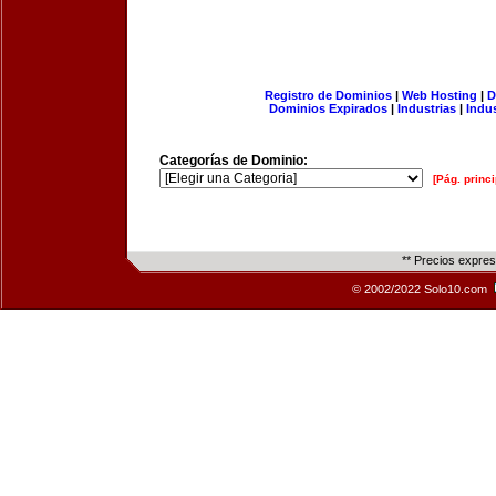
Registro de Dominios
|
Web Hosting
|
D
Dominios Expirados
|
Industrias
|
Indu
Categorías de Dominio:
[Pág. princi
** Precios expre
© 2002/2022 Solo10.com