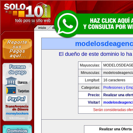
modelosdeagenc
El dueño de este dominio lo ha
Mayusculas:
MODELOSDEAGE
Minusculas:
modelosdeagenci
Longitud:
16 caracteres
Categorias:
Profesiones y Em
Precio:
Realizar una ofer
Visitar!
modelosdeagenc
Serán consideradas ofer
Realizar una Oferta