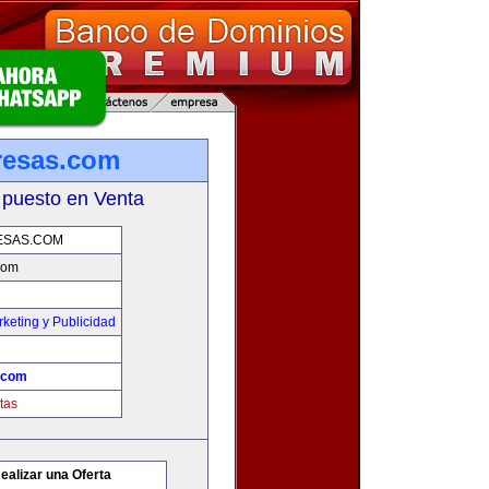
resas.com
 puesto en Venta
ESAS.COM
com
keting y Publicidad
.com
tas
ealizar una Oferta