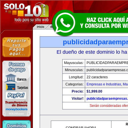
publicidadparaemp
El dueño de este dominio lo ha
Mayusculas:
PUBLICIDADPARAEMPR
Minusculas:
publicidadparaempresas.
Longitud:
22 caracteres
Categorias:
Empresas e Industrias
,
Mar
Precio:
$1,999.00
Visitar!
publicidadparaempresas
Serán consideradas ofer
R