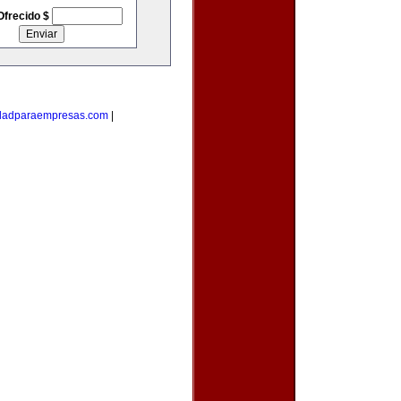
Ofrecido $
idadparaempresas.com
|