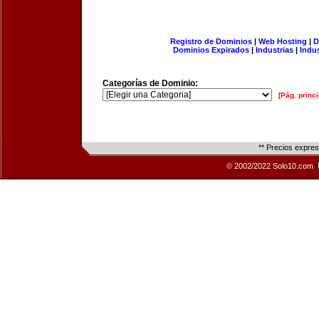
Registro de Dominios
|
Web Hosting
|
D
Dominios Expirados
|
Industrias
|
Indu
Categorías de Dominio:
[Pág. princi
** Precios expre
© 2002/2022 Solo10.com