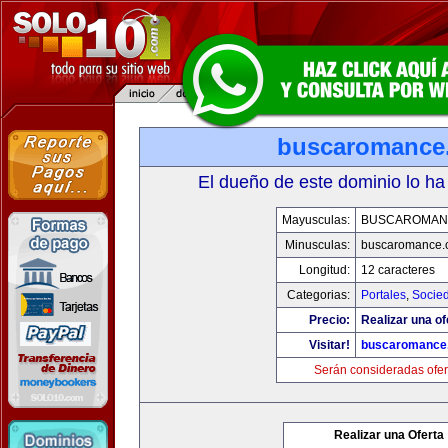
buscaromance
El dueño de este dominio lo ha
Mayusculas:
BUSCAROMAN
Minusculas:
buscaromance.
Longitud:
12 caracteres
Categorias:
Portales
,
Socie
Precio:
Realizar una of
Visitar!
buscaromance
Serán consideradas ofer
Realizar una Oferta