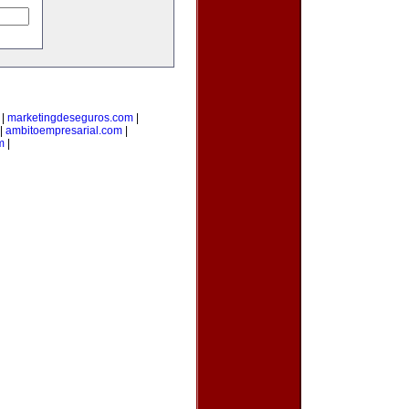
|
marketingdeseguros.com
|
|
ambitoempresarial.com
|
m
|