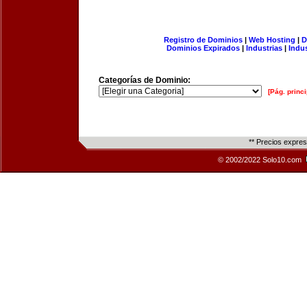
Registro de Dominios
|
Web Hosting
|
D
Dominios Expirados
|
Industrias
|
Indu
Categorías de Dominio:
[Pág. princi
** Precios expre
© 2002/2022 Solo10.com