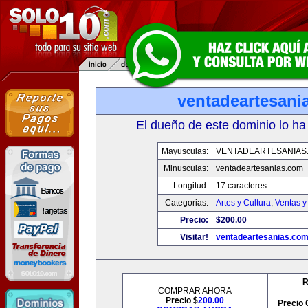
ventadeartesani
El dueño de este dominio lo ha
Mayusculas:
VENTADEARTESANIAS
Minusculas:
ventadeartesanias.com
Longitud:
17 caracteres
Categorias:
Artes y Cultura
,
Ventas y
Precio:
$200.00
Visitar!
ventadeartesanias.co
R
COMPRAR AHORA
Precio $
200.00
Precio 