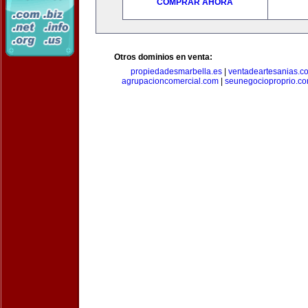
COMPRAR AHORA
Otros dominios en venta:
propiedadesmarbella.es
|
ventadeartesanias.c
agrupacioncomercial.com
|
seunegocioproprio.c