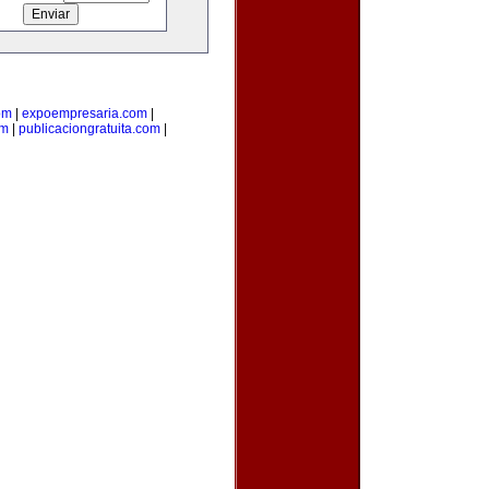
om
|
expoempresaria.com
|
om
|
publicaciongratuita.com
|