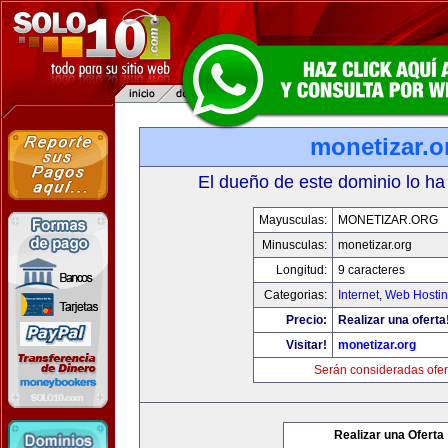
monetizar.o
El dueño de este dominio lo ha
Mayusculas:
MONETIZAR.ORG
Minusculas:
monetizar.org
Longitud:
9 caracteres
Categorias:
Internet
,
Web Hostin
Precio:
Realizar una oferta
Visitar!
monetizar.org
Serán consideradas ofer
Realizar una Oferta