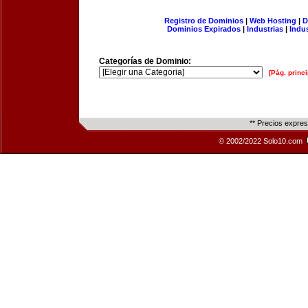
Registro de Dominios
|
Web Hosting
|
D
Dominios Expirados
|
Industrias
|
Indu
Categorías de Dominio:
[Pág. princi
** Precios expre
© 2002/2022 Solo10.com