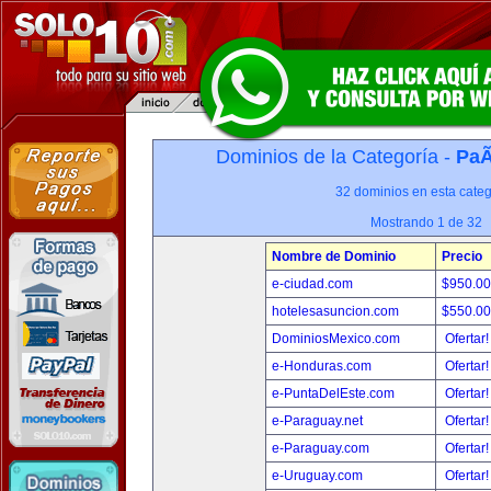
Dominios de la Categoría -
PaÃ
32 dominios en esta categ
Mostrando 1 de 32
Nombre de Dominio
Precio
e-ciudad.com
$950.0
hotelesasuncion.com
$550.0
DominiosMexico.com
Ofertar
e-Honduras.com
Ofertar
e-PuntaDelEste.com
Ofertar
e-Paraguay.net
Ofertar
e-Paraguay.com
Ofertar
e-Uruguay.com
Ofertar