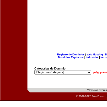
Registro de Dominios
|
Web Hosting
|
D
Dominios Expirados
|
Industrias
|
Indu
Categorías de Dominio:
[Pág. princi
** Precios expre
© 2002/2022 Solo10.com