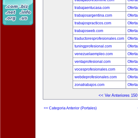
trabajadoresonline.com
Oferta
trabajaentucasa.com
Oferta
trabajosargentina.com
Oferta
trabajospracticos.com
Oferta
trabajosweb.com
Oferta
traductoresprofesionales.com
Oferta
tuningprofesional.com
Oferta
venezuelaempleo.com
Oferta
ventaprofesional.com
Oferta
vocesprofesionales.com
Oferta
webdeprofesionales.com
Oferta
zonatrabajos.com
Oferta
<< Ver Anteriores 150
<< Categoria Anterior (Portales)